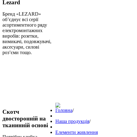
Lezard
Бренд «LEZARD»
об’єднує всі серії
асортиментного ряду
електромонтажних
виробів: розетки,
вимикачі, подовжувачі,
аксесуари, силові
роз’єми тощо.
Головна
/
Скотч
двосторонній на
Наша продукція
/
тканинній основі
Елементи живлення
Потрібен клейка