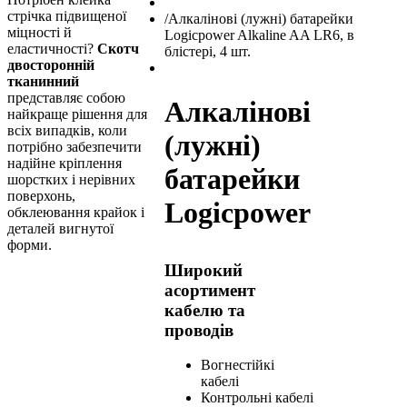
стрічка підвищеної
/
Алкалінові (лужні) батарейки
міцності й
Logicpower Alkaline AA LR6, в
еластичності?
Скотч
блістері, 4 шт.
двосторонній
тканинний
представляє собою
Алкалінові
найкраще рішення для
всіх випадків, коли
(лужні)
потрібно забезпечити
надійне кріплення
батарейки
шорстких і нерівних
поверхонь,
Logicpower
обклеювання крайок і
деталей вигнутої
форми.
Широкий
асортимент
кабелю та
проводів
Вогнестійкі
кабелі
Контрольні кабелі