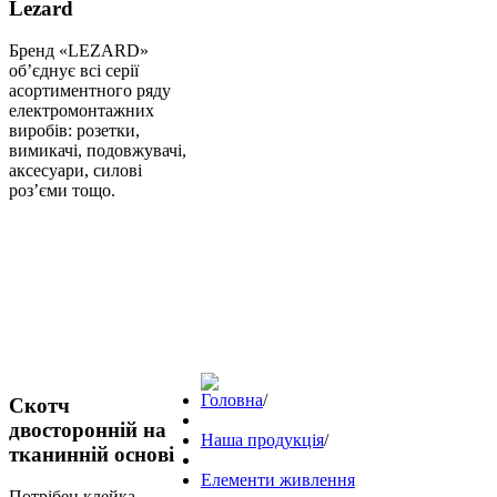
Lezard
Бренд «LEZARD»
об’єднує всі серії
асортиментного ряду
електромонтажних
виробів: розетки,
вимикачі, подовжувачі,
аксесуари, силові
роз’єми тощо.
Головна
/
Скотч
двосторонній на
Наша продукція
/
тканинній основі
Елементи живлення
Потрібен клейка