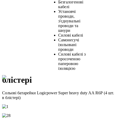
Безгалогенові
кабелі
Установчі
проводи,
з'єднувальні
проводи та
шнури
Силові кабелі
Самонесучі
ізольовані
проводи
Силові кабелі з
просоченою
паперовою
ізоляцією
блістері
Сольові батарейки Logicpower Super heavy duty AA R6P (4 шт.
в блістері)