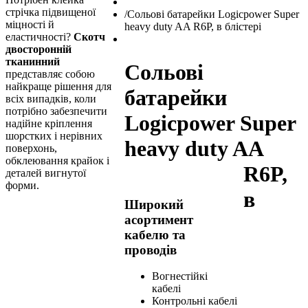
стрічка підвищеної
/
Сольові батарейки Logicpower Super
міцності й
heavy duty AA R6P, в блістері
еластичності?
Скотч
двосторонній
тканинний
Сольові
представляє собою
найкраще рішення для
батарейки
всіх випадків, коли
потрібно забезпечити
Logicpower Super
надійне кріплення
шорстких і нерівних
heavy duty AA
поверхонь,
обклеювання крайок і
R6P,
деталей вигнутої
форми.
в
Широкий
асортимент
кабелю та
проводів
Вогнестійкі
кабелі
Контрольні кабелі