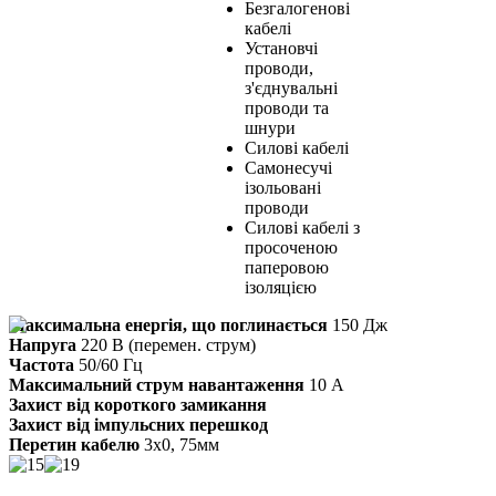
Безгалогенові
кабелі
Установчі
проводи,
з'єднувальні
проводи та
шнури
Силові кабелі
Самонесучі
ізольовані
проводи
Силові кабелі з
просоченою
паперовою
ізоляцією
Максимальна енергія, що поглинається
150 Дж
Напруга
220 В (перемен. струм)
Частота
50/60 Гц
Максимальний струм навантаження
10 А
Захист від короткого замикання
Захист від імпульсних перешкод
Перетин кабелю
3х0, 75мм