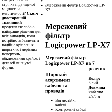
стрічка підвищеної
/
Мережевий фільтр Logicpower LP-
міцності й
X7
еластичності?
Скотч
двосторонній
тканинний
Мережевий
представляє собою
найкраще рішення для
фільтр
всіх випадків, коли
потрібно забезпечити
Logicpower LP-X7
надійне кріплення
шорстких і нерівних
поверхонь,
Мережевий фільтр
обклеювання крайок і
Logicpower LP-X7 на 7
деталей вигнутої
форми.
розеток
Широкий
Колір:
асортимент
білий
кабелю та
Довжина
проводів
кабелю:
2/3/5 м
Вогнестійкі
кабелі
Контрольні кабелі