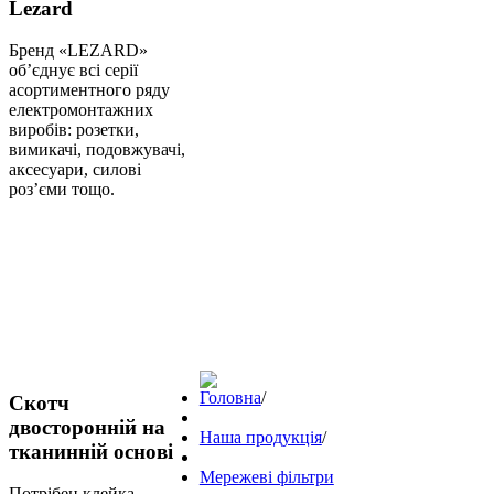
Lezard
Бренд «LEZARD»
об’єднує всі серії
асортиментного ряду
електромонтажних
виробів: розетки,
вимикачі, подовжувачі,
аксесуари, силові
роз’єми тощо.
Головна
/
Скотч
двосторонній на
Наша продукція
/
тканинній основі
Мережеві фільтри
Потрібен клейка