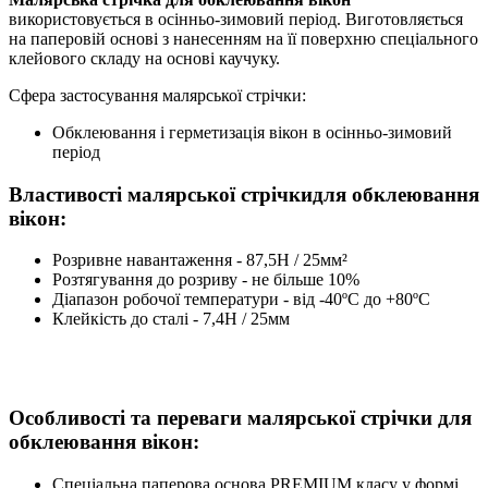
використовується в осінньо-зимовий період. Виготовляється
на паперовій основі з нанесенням на її поверхню спеціального
клейового складу на основі каучуку.
Сфера застосування малярської стрічки:
Обклеювання і герметизація вікон в осінньо-зимовий
період
Властивості малярської стрічкидля обклеювання
вікон:
Розривне навантаження - 87,5Н / 25мм²
Розтягування до розриву - не більше 10%
Діапазон робочої температури - від -40ºС до +80ºС
Клейкість до сталі - 7,4Н / 25мм
Особливості та переваги малярської стрічки для
обклеювання вікон:
Спеціальна паперова основа PREMIUM класу у формі