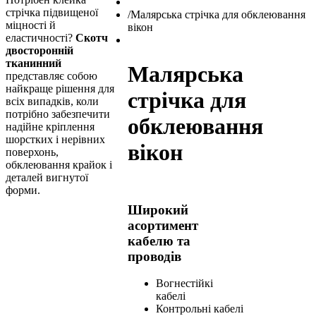
стрічка підвищеної
/
Малярська стрічка для обклеювання
міцності й
вікон
еластичності?
Скотч
двосторонній
тканинний
Малярська
представляє собою
найкраще рішення для
стрічка для
всіх випадків, коли
потрібно забезпечити
обклеювання
надійне кріплення
шорстких і нерівних
вікон
поверхонь,
обклеювання крайок і
деталей вигнутої
форми.
Широкий
асортимент
кабелю та
проводів
Вогнестійкі
кабелі
Контрольні кабелі