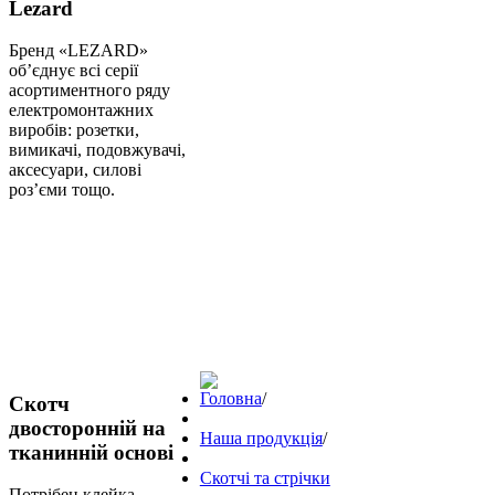
Lezard
Бренд «LEZARD»
об’єднує всі серії
асортиментного ряду
електромонтажних
виробів: розетки,
вимикачі, подовжувачі,
аксесуари, силові
роз’єми тощо.
Головна
/
Скотч
двосторонній на
Наша продукція
/
тканинній основі
Скотчі та стрічки
Потрібен клейка