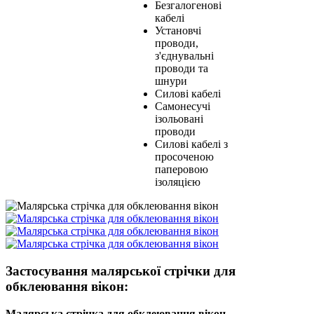
Безгалогенові
кабелі
Установчі
проводи,
з'єднувальні
проводи та
шнури
Силові кабелі
Самонесучі
ізольовані
проводи
Силові кабелі з
просоченою
паперовою
ізоляцією
Застосування малярської стрічки для
обклеювання вікон:
Малярська стрічка для обклеювання вікон