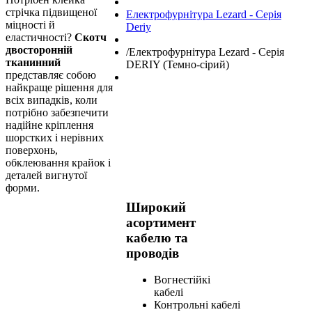
стрічка підвищеної
Електрофурнітура Lezard - Серія
міцності й
Deriy
еластичності?
Скотч
двосторонній
/
Електрофурнітура Lezard - Серія
тканинний
DERIY (Темно-сірий)
представляє собою
найкраще рішення для
всіх випадків, коли
потрібно забезпечити
надійне кріплення
шорстких і нерівних
поверхонь,
обклеювання крайок і
деталей вигнутої
форми.
Широкий
асортимент
кабелю та
проводів
Вогнестійкі
кабелі
Контрольні кабелі