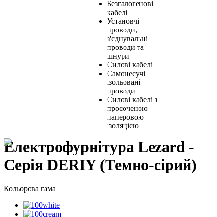
Безгалогенові
кабелі
Установчі
проводи,
з'єднувальні
проводи та
шнури
Силові кабелі
Самонесучі
ізольовані
проводи
Силові кабелі з
просоченою
паперовою
ізоляцією
Електрофурнітура Lezard -
Серія DERIY (Темно-сірий)
Кольорова гама