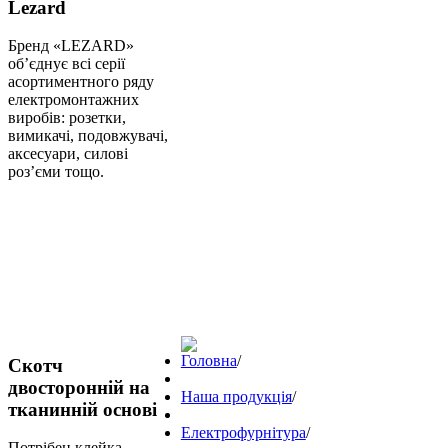
Lezard
Бренд «LEZARD»
об’єднує всі серії
асортиментного ряду
електромонтажних
виробів: розетки,
вимикачі, подовжувачі,
аксесуари, силові
роз’єми тощо.
Головна
/
Скотч
двосторонній на
Наша продукція
/
тканинній основі
Електрофурнітура
/
Потрібен клейка